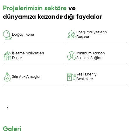
Projelerimizin sektöre
ve
dünyamıza kazandırdığı faydalar
Enerji Maliyetlerini
Doğayı Korur
Düşürür
İşletme Maliyetleri
Minimum Karbon
Düşer
Salınımı Sağlar
Yeşil Enerjiyi
Sıfır Atık Amaçlar
Destekler
,
Galeri