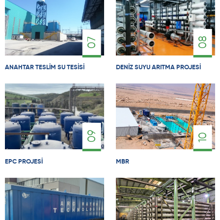
08
07
ANAHTAR TESLIM SU TESISI
DENIZ SUYU ARITMA PROJESI
09
10
EPC PROJESI
MBR