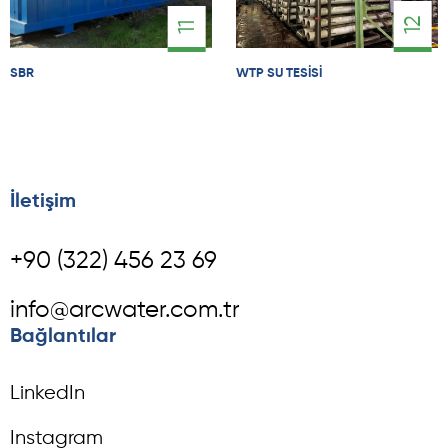
12
11
SBR
WTP SU TESISI
İletişim
+90 (322) 456 23 69
info@arcwater.com.tr
Bağlantılar
LinkedIn
Instagram