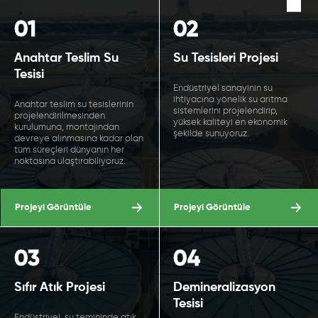
01
02
Anahtar Teslim Su
Su Tesisleri Projesi
Tesisi
Endüstriyel sanayinin su
ihtiyacına yönelik su arıtma
Anahtar teslim su tesislerinin
sistemlerini projelendirip,
projelendirilmesinden
yüksek kaliteyi en ekonomik
kurulumuna, montajından
şekilde sunuyoruz.
devreye alınmasına kadar olan
tüm süreçleri dünyanın her
noktasına ulaştırabiliyoruz.
Projeyi Görüntüle
Projeyi Görüntüle
03
04
Sıfır Atık Projesi
Demineralizasyon
Tesisi
EndüstriyeL su temininde atık