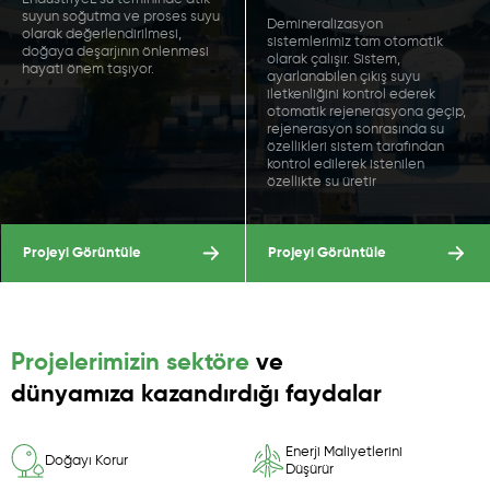
suyun soğutma ve proses suyu
Demineralizasyon
olarak değerlendirilmesi,
sistemlerimiz tam otomatik
doğaya deşarjının önlenmesi
olarak çalışır. Sistem,
hayati önem taşıyor.
ayarlanabilen çıkış suyu
iletkenliğini kontrol ederek
otomatik rejenerasyona geçip,
rejenerasyon sonrasında su
özellikleri sistem tarafından
kontrol edilerek istenilen
özellikte su üretir
Projeyi Görüntüle
Projeyi Görüntüle
Projelerimizin sektöre
ve
dünyamıza kazandırdığı faydalar
Enerji Maliyetlerini
Doğayı Korur
Düşürür