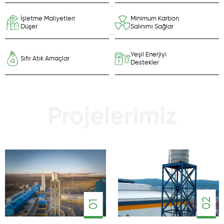
İşletme Maliyetleri
Minimum Karbon
Düşer
Salınımı Sağlar
Yeşil Enerjiyi
Sıfır Atık Amaçlar
Destekler
Projelerimiz
02
01