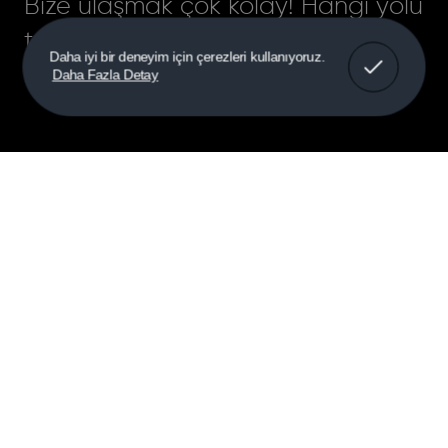
Bize ulaşmak çok kolay! Hangi yolu
tercih ederseniz edin, size en kısa
Daha iyi bir deneyim için çerezleri kullanıyoruz.
sürede geri döneceğiz.
Daha Fazla Detay
Ad Soyad
Firma Adı
E-posta