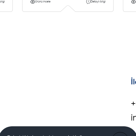
bilgi
Ürünü incele
Detaylı bilgi
İ
+
i