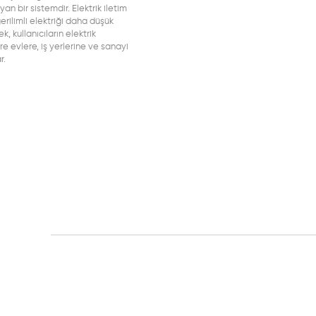
an bir sistemdir. Elektrik iletim
rilimli elektriği daha düşük
k, kullanıcıların elektrik
re evlere, iş yerlerine ve sanayi
r.