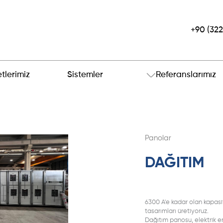
+90 (322
tlerimiz
Sistemler
Referanslarımız
Panolar
DAĞITIM
6300 A'e kadar olan kapasit
tasarımları üretiyoruz.
Dağıtım panosu, elektrik ene