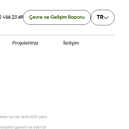
TR
) 456 23 69
Çevre ve Gelişim Raporu
Projelerimiz
İletişim
eler için tip testli ADP pano
rjisinin güvenli ve etkin bir