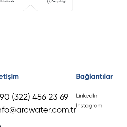
Ürünü incele
Detaylı bilgi
Ürünü incele
letişim
Bağlantılar
LinkedIn
90 (322) 456 23 69
Instagram
nfo@arcwater.com.tr