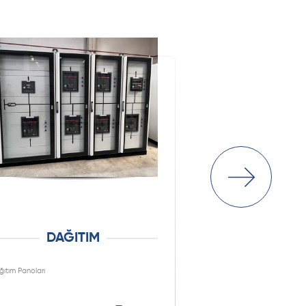
DAĞITIM
PL
ıtım Panoları
PLC Pano